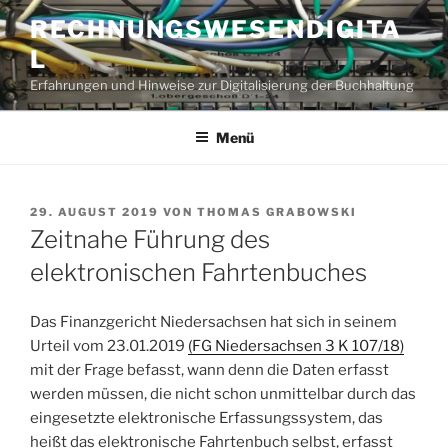
Zum
RECHNUNGSWESENDIGITA
Inhalt
L
springen
Erfahrungen und Hinweise zur Digitalisierung der Buchhaltung
Menü
VERÖFFENTLICHT
29. AUGUST 2019
VON
THOMAS GRABOWSKI
AM
Zeitnahe Führung des
elektronischen Fahrtenbuches
Das Finanzgericht Niedersachsen hat sich in seinem
Urteil vom 23.01.2019
(FG Niedersachsen 3 K 107/18)
mit der Frage befasst, wann denn die Daten erfasst
werden müssen, die nicht schon unmittelbar durch das
eingesetzte elektronische Erfassungssystem, das
heißt das elektronische Fahrtenbuch selbst, erfasst