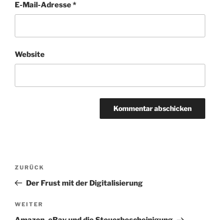
E-Mail-Adresse
*
Website
Beitragsnavigation
Vorheriger
ZURÜCK
Beitrag
Der Frust mit der Digitalisierung
Nächster
WEITER
Beitrag