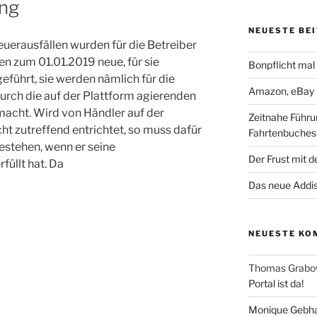
ung
NEUESTE BE
erausfällen wurden für die Betreiber
n zum 01.01.2019 neue, für sie
Bonpflicht mal 
ührt, sie werden nämlich für die
Amazon, eBay 
rch die auf der Plattform agierenden
macht. Wird von Händler auf der
Zeitnahe Führu
ht zutreffend entrichtet, so muss dafür
Fahrtenbuches
estehen, wenn er seine
Der Frust mit de
füllt hat. Da
Das neue Addiso
NEUESTE KO
Thomas Grabo
Portal ist da!
Monique Gebha