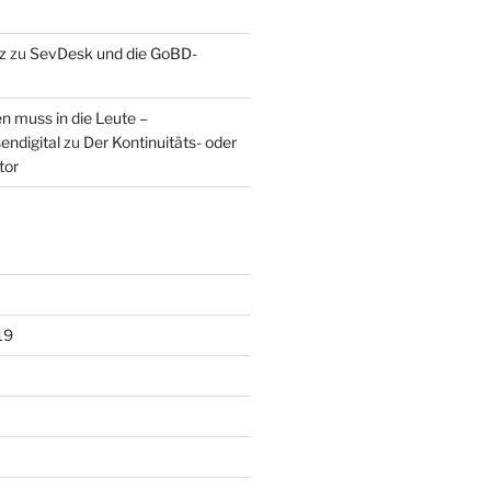
z
zu
SevDesk und die GoBD-
 muss in die Leute –
ndigital
zu
Der Kontinuitäts- oder
tor
19