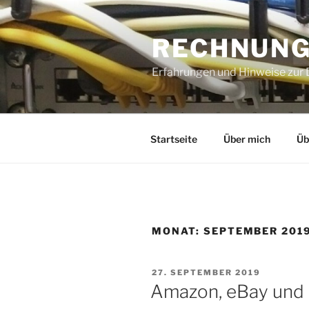
Zum
Inhalt
RECHNUNG
springen
Erfahrungen und Hinweise zur D
Startseite
Über mich
Üb
MONAT:
SEPTEMBER 201
VERÖFFENTLICHT
27. SEPTEMBER 2019
AM
Amazon, eBay und 