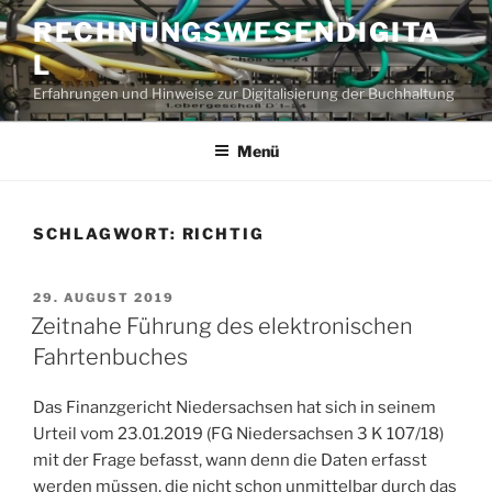
Zum
RECHNUNGSWESENDIGITA
Inhalt
L
springen
Erfahrungen und Hinweise zur Digitalisierung der Buchhaltung
Menü
SCHLAGWORT:
RICHTIG
VERÖFFENTLICHT
29. AUGUST 2019
AM
Zeitnahe Führung des elektronischen
Fahrtenbuches
Das Finanzgericht Niedersachsen hat sich in seinem
Urteil vom 23.01.2019 (FG Niedersachsen 3 K 107/18)
mit der Frage befasst, wann denn die Daten erfasst
werden müssen, die nicht schon unmittelbar durch das