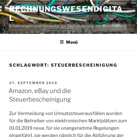
Zum
RECHNUNGSWESENDIGITA
Inhalt
L
springen
Erfahrungen und Hinweise zur Digitalisierung der Buchhaltung
Menü
SCHLAGWORT:
STEUERBESCHEINIGUNG
VERÖFFENTLICHT
27. SEPTEMBER 2019
AM
Amazon, eBay und die
Steuerbescheinigung
Zur Vermeidung von Umsatzsteuerausfällen wurden
für die Betreiber von elektronischen Marktplätzen zum
01.01.2019 neue, für sie unangenehme Regelungen
eingeführt, sie werden nämlich für die Abführung der